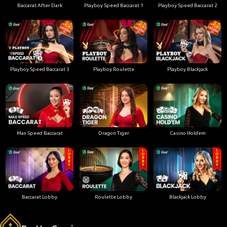
Baccarat After Dark
Playboy Speed Baccarat 1
Playboy Speed Baccarat 2
Playboy Speed Baccarat 3
Playboy Roulette
Playboy Blackjack
Max Speed Baccarat
Dragon Tiger
Casino Holdem
Baccarat Lobby
Roulette Lobby
Blackjack Lobby