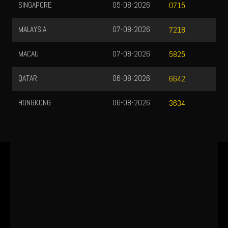
SINGAPORE
05-08-2026
0715
MALAYSIA
07-08-2026
7218
MACAU
07-08-2026
5825
QATAR
06-08-2026
6642
HONGKONG
06-08-2026
3634