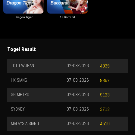
Dragon Tiger
12 Baccarat
Togel Result
TOTO WUHAN
07-08-2026
4935
HK SIANG
07-08-2026
8867
SG METRO
07-08-2026
9123
SYDNEY
07-08-2026
3712
MALAYSIA SIANG
07-08-2026
4519