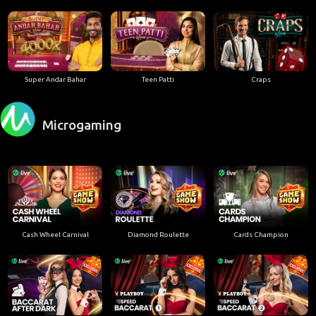
Super Andar Bahar
Teen Patti
Craps
Microgaming
Cash Wheel Carnival
Diamond Roulette
Cards Champion