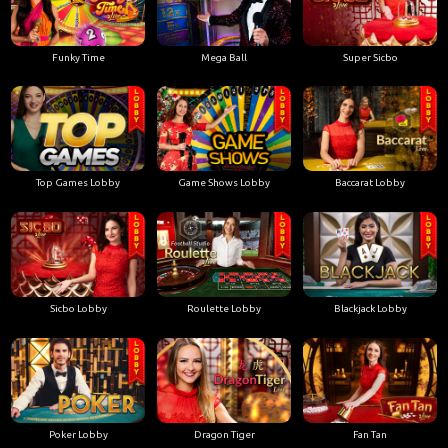
Funky Time
Mega Ball
Super Sicbo
Top Games Lobby
Game Shows Lobby
Baccarat Lobby
Sicbo Lobby
Roulette Lobby
Blackjack Lobby
Poker Lobby
Dragon Tiger
Fan Tan