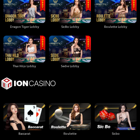
Dragon Tiger Lobby
SicBo Lobby
Roulette Lobby
Thai HiLo Lobby
Sedie Lobby
Baccarat
Roulette
Sicbo