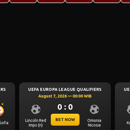
nting Time
Akira
Steam Pu
k's Treasure
Golden Temple
Super Ri
ERS
UEFA EUROPA LEAGUE QUALIFIERS
UE
August 7, 2026 — 02:00 WIB
0 : 0
BET NOW
Heart of
s FC
Benfica
P
Midlothian