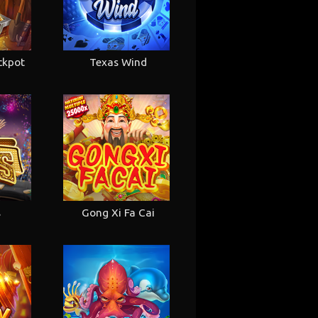
ckpot
Texas Wind
s
Gong Xi Fa Cai