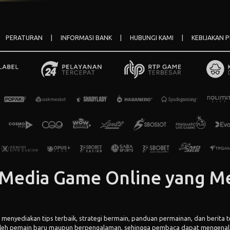
Safari
Alice
Happy Fru
PERATURAN
|
INFORMASI BANK
|
HUBUNGI KAMI
|
KEBIJAKAN P
d Of Wealth
Highroad King
Caramelo Ja
Media Game Online yang Me
enyediakan tips terbaik, strategi bermain, panduan permainan, dan berita te
eh pemain baru maupun berpengalaman, sehingga pembaca dapat mengenal be
k of Mystery
Jack Potter in Vegas
God's Par
mperoleh pemahaman yang lebih baik mengenai berbagai jenis permainan dan 