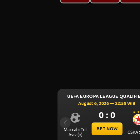
Mysterious Pyramid
Hu
Wild West
Sobe
UEFA EUROPA LEAGUE QUALIFI
August 7, 2026 — 00:00 WIB
0 : 0
Previous
BET NOW
Red Bull
Pafo
Salzburg