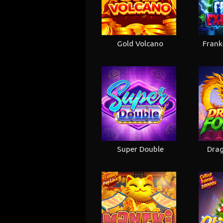
Gold Volcano
Frank
Super Double
Drag