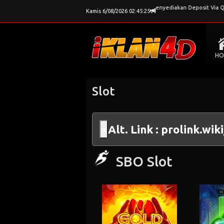
IKLAN4D Menyediakan Deposit Via QRIS Auto
Kamis 6/08/2026 02:45:26
HO
Slot
×
Alt. Link :
prolink.wik
SBO Slot