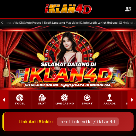
it Via QRIS Auto Proses 1 Detik Langsung Masuk ke ID. Info Lebih Lanjut Hubungi CS Melalui LiveCha
TOGEL
SLOT
LIVE CASINO
SPORT
ARCADE
SABU
Link Anti Blokir :
prolink.wiki/iklan4d