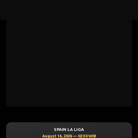
SPAIN LA LIGA
0 WIB
August 16, 2026 — 00:30 WIB