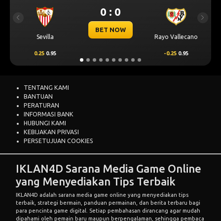
0 : 0
Previous
Next
BET NOW
Rayo Vallecano
Alaves
-0.25
0.95
0.00
0.62
TENTANG KAMI
BANTUAN
PERATURAN
INFORMASI BANK
HUBUNGI KAMI
KEBIJAKAN PRIVASI
PERSETUJUAN COOKIES
IKLAN4D
Sarana Media Game Online
yang Menyediakan Tips Terbaik
IKLAN4D adalah sarana media game online yang menyediakan tips
terbaik, strategi bermain, panduan permainan, dan berita terbaru bagi
para pencinta game digital. Setiap pembahasan dirancang agar mudah
dipahami oleh pemain baru maupun berpengalaman, sehingga pembaca