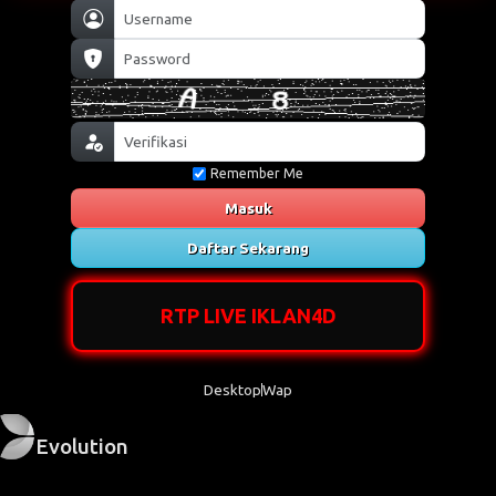
Remember Me
Masuk
Daftar Sekarang
RTP LIVE IKLAN4D
Desktop
Wap
Evolution