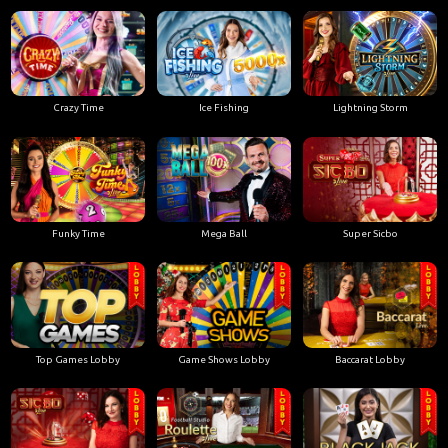
Crazy Time
Ice Fishing
Lightning Storm
Funky Time
Mega Ball
Super Sicbo
Top Games Lobby
Game Shows Lobby
Baccarat Lobby