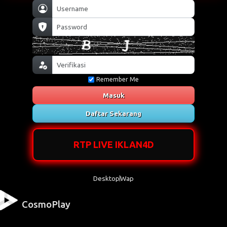
Remember Me
Masuk
Daftar Sekarang
RTP LIVE IKLAN4D
Desktop
Wap
CosmoPlay