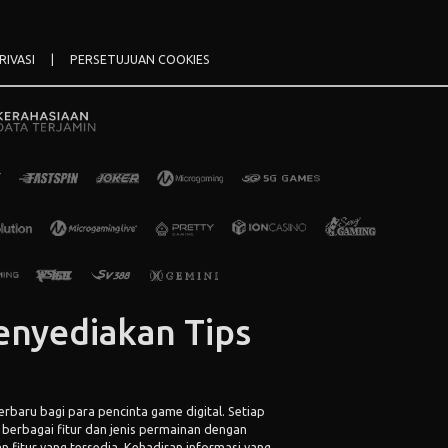
olden
Gold Panda
RIVASI
|
PERSETUJUAN COOKIES
asure
Golden Toad
nyediakan Tips
rbaru bagi para pencinta game digital. Setiap
rbagai fitur dan jenis permainan dengan
fitur yang tersedia. Kehadiran informasi yang