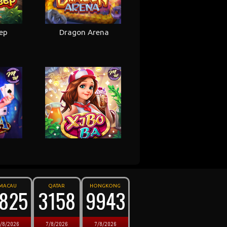
ep
Dragon Arena
E
Xi Bo Ba
MACAU
QATAR
HONGKONG
825
3158
9943
/8/2026
7/8/2026
7/8/2026