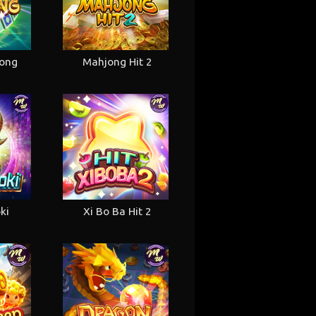
ong
Mahjong Hit 2
ki
Xi Bo Ba Hit 2