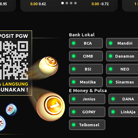
.87
0.5
0.83
-0.5
0.99
0.7
ky - 88 Drum
Golden 777
Fa Da Ca
Bank Lokal
BCA
Mandiri
CIMB
Danamon
BSI
NEO
Mestika
Sinarmas
h - 88 Riches
Wealth - 88 Treasures
Wealth - 88 D
E Money & Pulsa
Jenius
DANA
GOPAY
LinkAja
Telkomsel