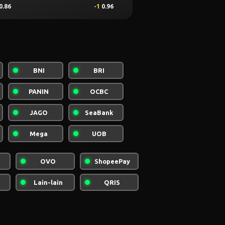
5
0.82
-0.75
1.00
i
Triple Fish
BNI
BRI
PANIN
OCBC
JAGO
SeaBank
Mega
UOB
iamond
Wealth - 88 Drum
OVO
ShopeePay
Lain-lain
QRIS