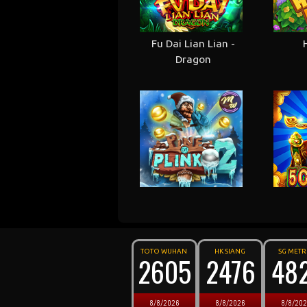
Fu Dai Lian Lian -
Dragon
Pine of Plinko 2
TOTO WUHAN
HK SIANG
SG MET
2605
2476
48
8/8/2026
8/8/2026
8/8/20